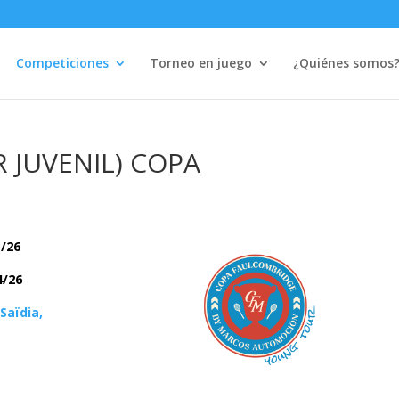
Competiciones
Torneo en juego
¿Quiénes somos
R JUVENIL) COPA
5/26
4/26
 Saïdia,