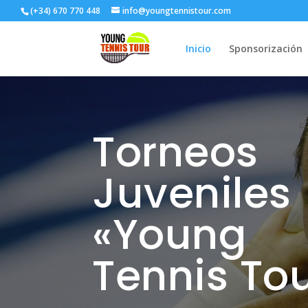
(+34) 670 770 448
info@youngtennistour.com
Inicio
Sponsorización
Torneos
Juveniles
«Young
Tennis To